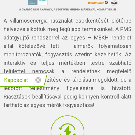
A villamosenergia-használat csökkentését előtérbe
helyezve alkottuk meg legújabb termékünket. A PMS
adatgyűjtő rendszerrel az egyes – MEKH rendelet
által kötelezővé tett – almérők folyamatosan
monitorozhatók, fogyasztás szerint kezelhetők. Az
interaktív és teljes mértékben testre szabható
felülettel nemcsak a rendeletnek megfelelő
riportálások elkészítése és tárolása megoldott, de a
Kapcsolat
lekötött teljesítmény figyelésére is hivatott.
Riasztások beállításával pedig könnyen kontroll alatt
tartható az egyes mérők fogyasztása!