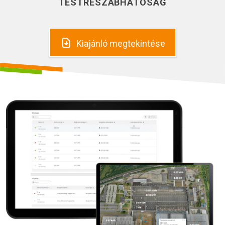
TESTRESZABHATÓSÁG
Kiajánló megtekintése